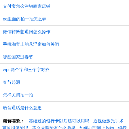
支付宝怎么注销商家店铺
qq里面的拍一拍怎么弄
微信转帐想退回怎么操作
手机淘宝上的悬浮窗如何关闭
哪些国家过春节
wps两个字和三个字对齐
春节起源
怎样关闭拍一拍
语音通话是什么意思
猜你喜欢：
冻结过的银行卡以后还可以用吗
近视做激光手术
可以报保险吗
不交交强险有什么后果
如何办理网上购物
银行