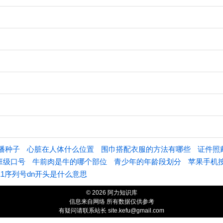
播种子
心脏在人体什么位置
围巾搭配衣服的方法有哪些
证件照
班级口号
牛前肉是牛的哪个部位
青少年的年龄段划分
苹果手机
11序列号dn开头是什么意思
© 2026 阿力知识库
信息来自网络 所有数据仅供参考
有疑问请联系站长 site.kefu@gmail.com