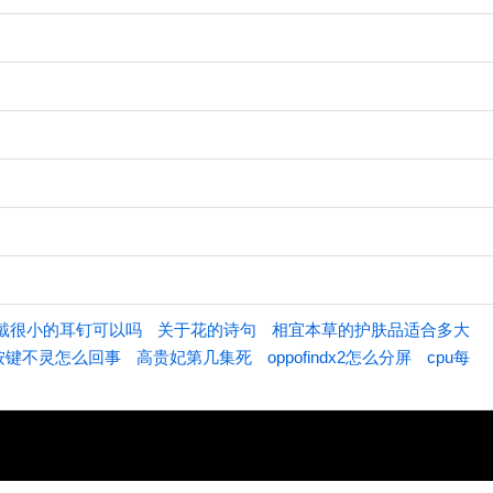
戴很小的耳钉可以吗
关于花的诗句
相宜本草的护肤品适合多大
按键不灵怎么回事
高贵妃第几集死
oppofindx2怎么分屏
cpu每