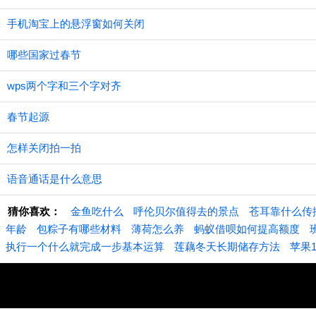
手机淘宝上的悬浮窗如何关闭
哪些国家过春节
wps两个字和三个字对齐
春节起源
怎样关闭拍一拍
语音通话是什么意思
猜你喜欢：
金鱼吃什么
呼伦贝尔值得去的景点
苍耳靠什么传
年龄
包粽子有哪些材料
薄荷怎么养
蚂蚁借呗如何提高额度
执行一个什么就完成一步基本运算
莲藕冬天长期储存方法
苹果