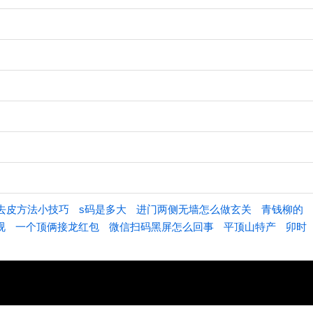
去皮方法小技巧
s码是多大
进门两侧无墙怎么做玄关
青钱柳的
视
一个顶俩接龙红包
微信扫码黑屏怎么回事
平顶山特产
卯时