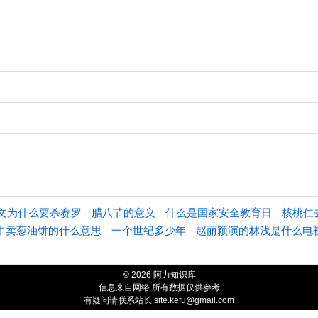
文为什么要杀赛罗
腊八节的意义
什么是国家安全教育日
核桃仁
中卖葱油饼的什么意思
一个世纪多少年
赵丽颖演的林浅是什么电
© 2026 阿力知识库
信息来自网络 所有数据仅供参考
有疑问请联系站长 site.kefu@gmail.com