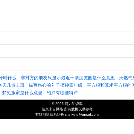
分叫什么
非对方的朋友只显示最近十条朋友圈是什么意思
天然气
冬天几点上班
描写伤心的句子摘抄四年级
平方根和算术平方根的
梦见搬家是什么意思
绍兴有哪些特产
© 2026 阿力知识库
信息来自网络 所有数据仅供参考
有疑问请联系站长 site.kefu@gmail.com