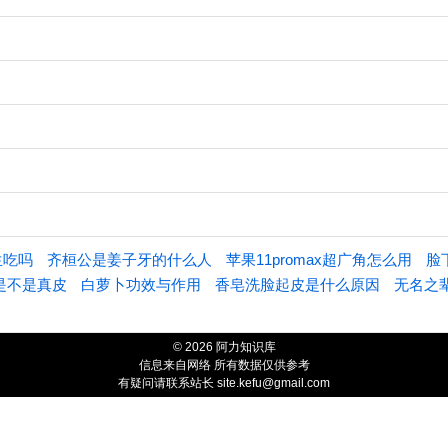
生吃吗
齐桓公是姜子牙的什么人
苹果11promax超广角怎么用
脸
是不是真皮
白萝卜功效与作用
香皂洗脸起皮是什么原因
无名之
© 2026 阿力知识库
信息来自网络 所有数据仅供参考
有疑问请联系站长 site.kefu@gmail.com