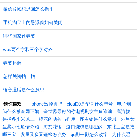
微信转帐想退回怎么操作
手机淘宝上的悬浮窗如何关闭
哪些国家过春节
wps两个字和三个字对齐
春节起源
怎样关闭拍一拍
语音通话是什么意思
猜你喜欢：
iphone5s掉漆吗
eleal00是华为什么型号
电子烟
为什么被全网下架
全世界最好的你电视剧女主角谁演
高海拔
是指多少米以上
槐花的功效与作用
座右铭是什么意思
外星女
生柴小七剧情介绍
海棠花语
道口烧鸡是哪里的
东北三宝是指
哪三宝
发量又多又蓬松怎么办
qq戳一戳怎么改字
为什么湿