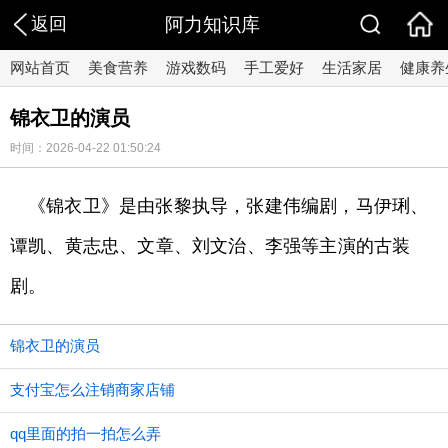
返回
阿力知识库
网站首页
美食营养
游戏数码
手工爱好
生活家居
健康养
锦衣卫的演员
时间：2026-04-22 01:50:24
《锦衣卫》是由张黎执导，张建伟编剧，马伊琍、
谭凯、黄志忠、文章、刘文治、李强等主演的古装
剧。
锦衣卫的演员
支付宝怎么注销商家店铺
qq里面的拍一拍怎么弄