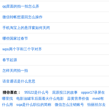
qq里面的拍一拍怎么弄
微信转帐想退回怎么操作
手机淘宝上的悬浮窗如何关闭
哪些国家过春节
wps两个字和三个字对齐
春节起源
怎样关闭拍一拍
语音通话是什么意思
猜你喜欢：
95522是什么号
屈原投江的故事
oppor17录屏在
哪里找
电影油罐车后面着火什么电影
蒜黄营养价值
meid有
什么用
sqa是什么职位的简称
微信怎么注销账号
怡丽丝尔去