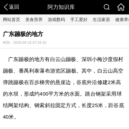
返回
阿力知识库
网站首页
美食营养
游戏数码
手工爱好
生活家居
健康养
广东蹦极的地方
时间：2026-04-22 07:34:10
广东蹦极的地方有白云山蹦极、深圳小梅沙度假村
蹦极、番禺利泰瀑布游览区蹦极。其中，白云山高空
弹跳蹦极在百步梯旁的悬崖边，谷底外沿修建2米高
的水坝，形成约400平方米的水面。跳台钢架采用球
结网架结构、钢索斜拉固定方式，长度25米，距谷底
40米。