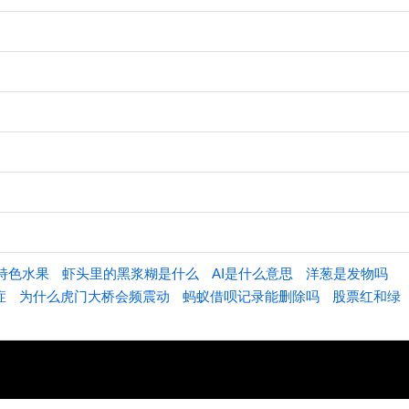
特色水果
虾头里的黑浆糊是什么
AI是什么意思
洋葱是发物吗
症
为什么虎门大桥会频震动
蚂蚁借呗记录能删除吗
股票红和绿