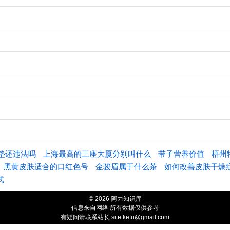
垫还违法吗
上海最高的三座大厦分别叫什么
带子营养价值
梧州
黑黄皮肤适合的口红色号
金骏眉属于什么茶
如何改善皮肤干燥
式
© 2026 阿力知识库
信息来自网络 所有数据仅供参考
有疑问请联系站长 site.kefu@gmail.com