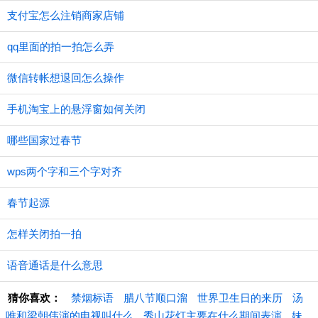
支付宝怎么注销商家店铺
qq里面的拍一拍怎么弄
微信转帐想退回怎么操作
手机淘宝上的悬浮窗如何关闭
哪些国家过春节
wps两个字和三个字对齐
春节起源
怎样关闭拍一拍
语音通话是什么意思
猜你喜欢：
禁烟标语
腊八节顺口溜
世界卫生日的来历
汤
唯和梁朝伟演的电视叫什么
秀山花灯主要在什么期间表演
妹