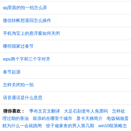
qq里面的拍一拍怎么弄
微信转帐想退回怎么操作
手机淘宝上的悬浮窗如何关闭
哪些国家过春节
wps两个字和三个字对齐
春节起源
怎样关闭拍一拍
语音通话是什么意思
猜你喜欢：
季布文言文翻译
大足石刻老年人免票吗
怎样处
理过期的香油
鼓浪屿在哪里个城市
显卡天梯简介
电饭锅做蛋
糕为什么一会就跳闸
饺子做家务的男人第几期
win10组策略怎