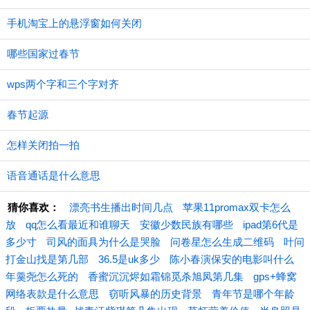
手机淘宝上的悬浮窗如何关闭
哪些国家过春节
wps两个字和三个字对齐
春节起源
怎样关闭拍一拍
语音通话是什么意思
猜你喜欢：
漂亮书生播出时间几点
苹果11promax双卡怎么
放
qq怎么看最近和谁聊天
安徽少数民族有哪些
ipad第6代是
多少寸
司风的面具为什么是哭脸
问卷星怎么生成二维码
叶问
打金山找是第几部
36.5是uk多少
陈小春演保安的电影叫什么
年羹尧怎么死的
香蜜沉沉烬如霜锦觅杀旭凤第几集
gps+蜂窝
网络表款是什么意思
窃听风暴的历史背景
青年节是哪个年龄