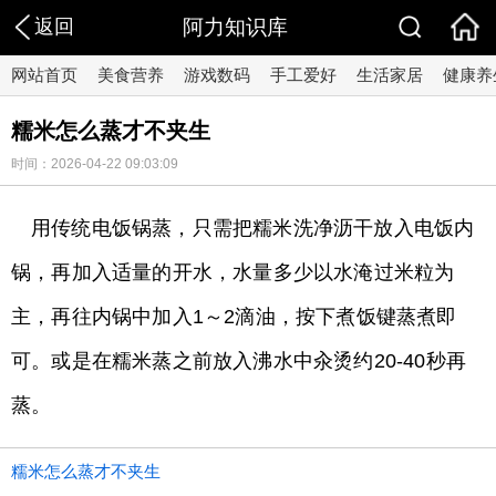
返回
阿力知识库
网站首页
美食营养
游戏数码
手工爱好
生活家居
健康养
糯米怎么蒸才不夹生
时间：2026-04-22 09:03:09
用传统电饭锅蒸，只需把糯米洗净沥干放入电饭内
锅，再加入适量的开水，水量多少以水淹过米粒为
主，再往内锅中加入1～2滴油，按下煮饭键蒸煮即
可。或是在糯米蒸之前放入沸水中汆烫约20-40秒再
蒸。
糯米怎么蒸才不夹生