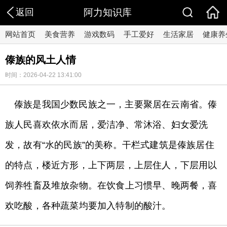
返回
阿力知识库
网站首页
美食营养
游戏数码
手工爱好
生活家居
健康养
傣族的风土人情
时间：2026-04-22 13:41:00
傣族是我国少数民族之一，主要聚居在云南省。傣
族人民喜欢依水而居，爱洁净、常沐浴、妇女爱洗
发，故有“水的民族”的美称。干栏式建筑是傣族居住
的特点，楼近方形，上下两层，上层住人，下层用以
饲养牲畜及堆放杂物。在饮食上习惯早、晚两餐，喜
欢吃酸，各种蔬菜均要加入特制的酸汁。