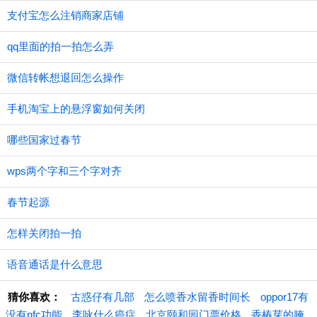
支付宝怎么注销商家店铺
qq里面的拍一拍怎么弄
微信转帐想退回怎么操作
手机淘宝上的悬浮窗如何关闭
哪些国家过春节
wps两个字和三个字对齐
春节起源
怎样关闭拍一拍
语音通话是什么意思
猜你喜欢：
古惑仔有几部
怎么喷香水留香时间长
oppor17有
没有nfc功能
李咏什么癌症
北京颐和园门票价格
香椿芽的腌