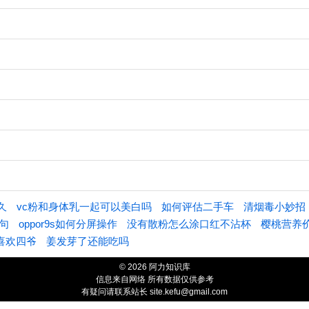
久
vc粉和身体乳一起可以美白吗
如何评估二手车
清烟毒小妙招
句
oppor9s如何分屏操作
没有散粉怎么涂口红不沾杯
樱桃营养
喜欢四爷
姜发芽了还能吃吗
© 2026 阿力知识库
信息来自网络 所有数据仅供参考
有疑问请联系站长 site.kefu@gmail.com