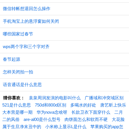
微信转帐想退回怎么操作
手机淘宝上的悬浮窗如何关闭
哪些国家过春节
wps两个字和三个字对齐
春节起源
怎样关闭拍一拍
语音通话是什么意思
猜你喜欢：
袁泉周润发演的电影叫什么
广播域和冲突域区别
521是什么意思
750d和800d区别
多喝水的好处
唐艺昕上快乐
大本营是哪一期
华为nova念啥呀
长款卫衣下面穿什么
二月
二的风俗
are-al00是什么型号
肉饼面怎么和软而不硬
大花脸
属于生旦净末丑中的
小米称上显示L是什么
苹果购买的app怎