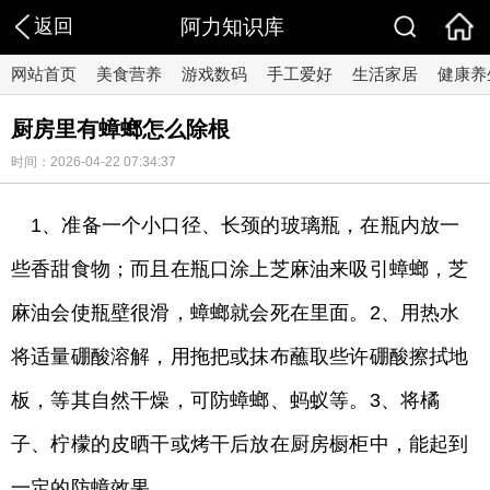
返回
阿力知识库
网站首页
美食营养
游戏数码
手工爱好
生活家居
健康养
厨房里有蟑螂怎么除根
时间：2026-04-22 07:34:37
1、准备一个小口径、长颈的玻璃瓶，在瓶内放一
些香甜食物；而且在瓶口涂上芝麻油来吸引蟑螂，芝
麻油会使瓶壁很滑，蟑螂就会死在里面。2、用热水
将适量硼酸溶解，用拖把或抹布蘸取些许硼酸擦拭地
板，等其自然干燥，可防蟑螂、蚂蚁等。3、将橘
子、柠檬的皮晒干或烤干后放在厨房橱柜中，能起到
一定的防蟑效果。