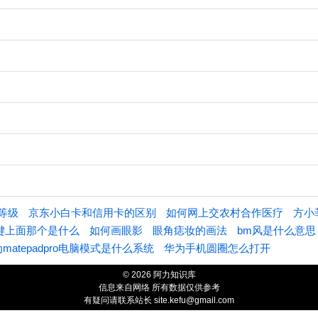
等级
京东小白卡和信用卡的区别
如何网上交农村合作医疗
方小
键上面那个是什么
如何画眼影
眼角痣妆的画法
bm风是什么意思
matepadpro电脑模式是什么系统
华为手机圆圈怎么打开
© 2026 阿力知识库
信息来自网络 所有数据仅供参考
有疑问请联系站长 site.kefu@gmail.com