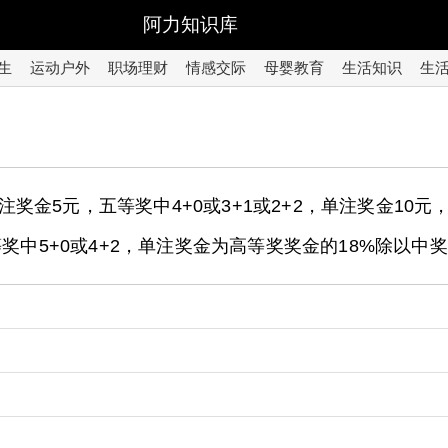
阿力知识库
生
运动户外
职场理财
情感交际
母婴教育
生活知识
生
单注奖金5元，五等奖中4+0或3+1或2+2，单注奖金10元
奖中5+0或4+2，单注奖金为高等奖奖金的18%除以中