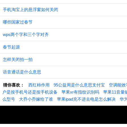
手机淘宝上的悬浮窗如何关闭
哪些国家过春节
wps两个字和三个字对齐
春节起源
怎样关闭拍一拍
语音通话是什么意思
猜你喜欢：
西红柿作用
95公益周是什么意思支付宝
空调能效
户是按手机号还是按手机设备
苹果xr有指纹识别吗
苹果11音量
么型号
大乔小乔嫁给了谁
苹果ipad充不进去电是怎么解决
华为