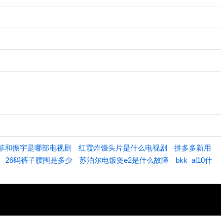
菲和振宇是哪部电视剧
红霞炸馒头片是什么电视剧
拼多多新用
26码裤子腰围是多少
苏泊尔电饭煲e2是什么故障
bkk_al10什