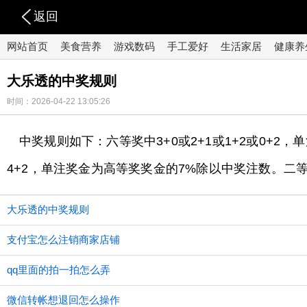
返回
网站首页
美食营养
游戏数码
手工爱好
生活家居
健康养
大乐透的中奖规则
时间：2026-04-22 13:05:26
中奖规则如下：六等奖中3+0或2+1或1+2或0+2，
4+2，单注奖金为高等奖奖金的7%除以中奖注数。二等
大乐透的中奖规则
支付宝怎么注销商家店铺
qq里面的拍一拍怎么弄
微信转帐想退回怎么操作