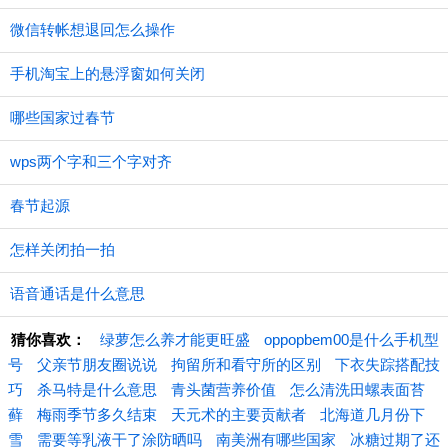
微信转帐想退回怎么操作
手机淘宝上的悬浮窗如何关闭
哪些国家过春节
wps两个字和三个字对齐
春节起源
怎样关闭拍一拍
语音通话是什么意思
猜你喜欢：
绿萝怎么养才能更旺盛
oppopbem00是什么手机型
号
父亲节朋友圈说说
拘留所和看守所的区别
下衣失踪搭配技
巧
杀马特是什么意思
青头菌营养价值
怎么清洗田螺表面苔
藓
梅雨季节多久结束
天元术的主要贡献者
北海道几月份下
雪
需要等乳液干了涂防晒吗
南美洲有哪些国家
冰糖过期了还