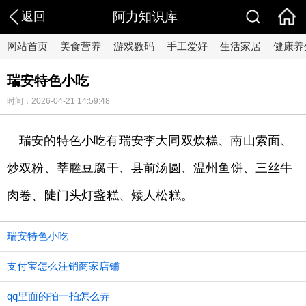
返回
阿力知识库
网站首页
美食营养
游戏数码
手工爱好
生活家居
健康养
瑞安特色小吃
时间：2026-04-21 14:59:48
瑞安的特色小吃有瑞安李大同双炊糕、南山索面、
炒双粉、莘塍豆腐干、县前汤圆、温州鱼饼、三丝牛
肉卷、陡门头灯盏糕、矮人松糕。
瑞安特色小吃
支付宝怎么注销商家店铺
qq里面的拍一拍怎么弄