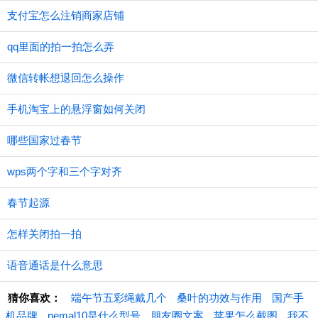
支付宝怎么注销商家店铺
qq里面的拍一拍怎么弄
微信转帐想退回怎么操作
手机淘宝上的悬浮窗如何关闭
哪些国家过春节
wps两个字和三个字对齐
春节起源
怎样关闭拍一拍
语音通话是什么意思
猜你喜欢：
端午节五彩绳戴几个
桑叶的功效与作用
国产手
机品牌
nemal10是什么型号
朋友圈文案
苹果怎么截图
我不