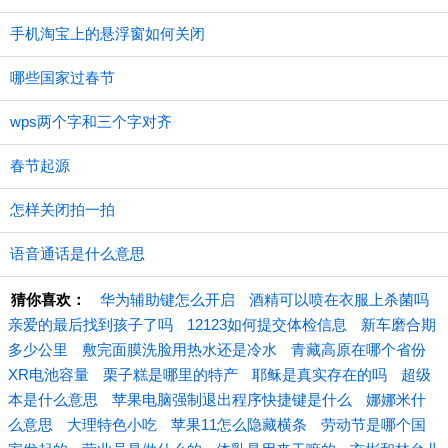
手机淘宝上的悬浮窗如何关闭
哪些国家过春节
wps两个字和三个字对齐
春节起源
怎样关闭拍一拍
语音通话是什么意思
猜你喜欢：
华为辅助键怎么开启
酒精可以喷在衣服上杀菌吗
亲爱的最后找到孩子了吗
12123如何提交体检信息
新车磨合期
多少公里
敷完面膜洗脸用热水还是冷水
青藏高原在哪个省份
XR电池容量
栗子糕是哪里的特产
耶稣是真实存在的吗
超级
本是什么意思
苹果电脑强制退出程序快捷键是什么
娜娜米什
么意思
大理特色小吃
苹果11怎么隐藏横条
劳动节是哪个国