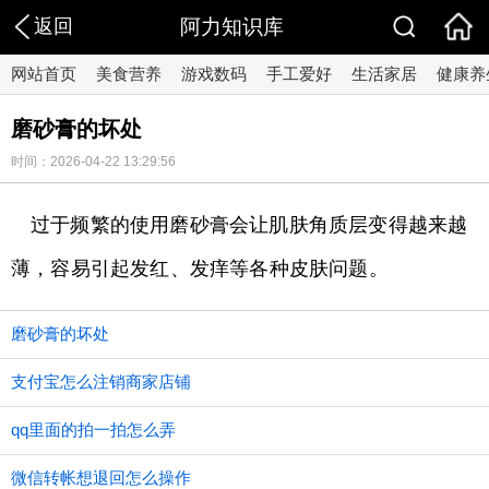
返回
阿力知识库
网站首页
美食营养
游戏数码
手工爱好
生活家居
健康养
磨砂膏的坏处
时间：2026-04-22 13:29:56
过于频繁的使用磨砂膏会让肌肤角质层变得越来越
薄，容易引起发红、发痒等各种皮肤问题。
磨砂膏的坏处
支付宝怎么注销商家店铺
qq里面的拍一拍怎么弄
微信转帐想退回怎么操作