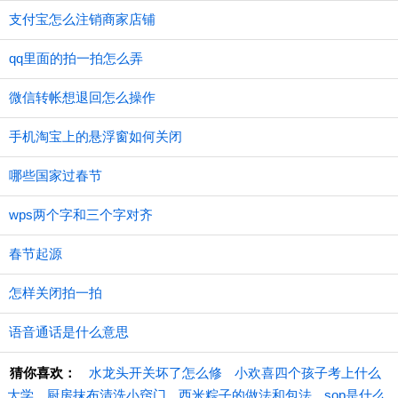
支付宝怎么注销商家店铺
qq里面的拍一拍怎么弄
微信转帐想退回怎么操作
手机淘宝上的悬浮窗如何关闭
哪些国家过春节
wps两个字和三个字对齐
春节起源
怎样关闭拍一拍
语音通话是什么意思
猜你喜欢：
水龙头开关坏了怎么修
小欢喜四个孩子考上什么
大学
厨房抹布清洗小窍门
西米粽子的做法和包法
sop是什么