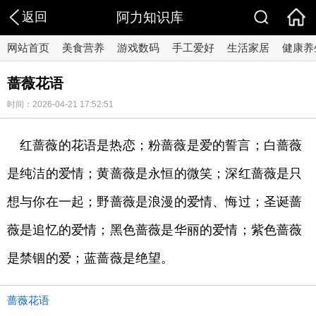
返回
阿力知识库
网站首页
美食营养
游戏数码
手工爱好
生活家居
健康养
蔷薇花语
时间：2026-04-21 17:52:51
红蔷薇的花语是热恋；粉蔷薇是爱的誓言；白蔷薇
是纯洁的爱情；黄蔷薇是永恒的微笑；深红蔷薇是只
想与你在一起；野蔷薇是浪漫的爱情、悔过；圣诞蔷
薇是追忆的爱情；黑色蔷薇是华丽的爱情；紫色蔷薇
是禁锢的爱；蓝蔷薇是绝望。
蔷薇花语