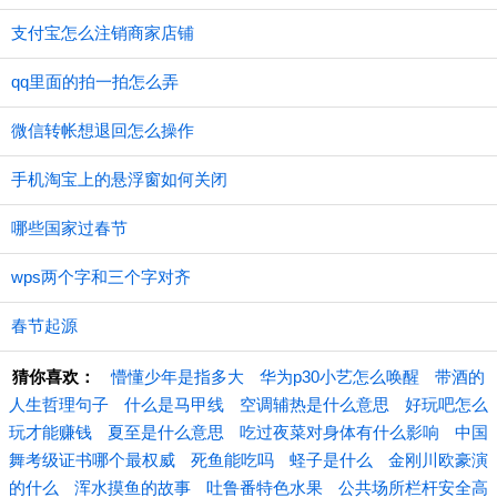
支付宝怎么注销商家店铺
qq里面的拍一拍怎么弄
微信转帐想退回怎么操作
手机淘宝上的悬浮窗如何关闭
哪些国家过春节
wps两个字和三个字对齐
春节起源
猜你喜欢：
懵懂少年是指多大
华为p30小艺怎么唤醒
带酒的
人生哲理句子
什么是马甲线
空调辅热是什么意思
好玩吧怎么
玩才能赚钱
夏至是什么意思
吃过夜菜对身体有什么影响
中国
舞考级证书哪个最权威
死鱼能吃吗
蛏子是什么
金刚川欧豪演
的什么
浑水摸鱼的故事
吐鲁番特色水果
公共场所栏杆安全高