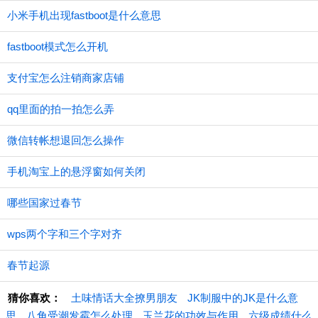
小米手机出现fastboot是什么意思
fastboot模式怎么开机
支付宝怎么注销商家店铺
qq里面的拍一拍怎么弄
微信转帐想退回怎么操作
手机淘宝上的悬浮窗如何关闭
哪些国家过春节
wps两个字和三个字对齐
春节起源
猜你喜欢：
土味情话大全撩男朋友
JK制服中的JK是什么意
思
八角受潮发霉怎么处理
玉兰花的功效与作用
六级成绩什么