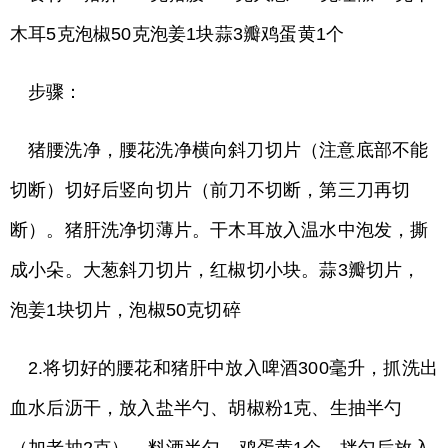
木耳5克泡椒50克泡姜1块蒜3瓣鸡蛋黄1个
步骤：
猪腰洗净，腰花洗净横向斜刀切片（注意底部不能
切断）切好后竖向切片（前刀不切断，第三刀再切
断）。猪肝洗净切薄片。干木耳放入温水中泡发，撕
成小朵。大葱斜刀切片，红椒切小块。蒜3瓣切片，
泡姜1块切片，泡椒50克切碎
2.将切好的腰花和猪肝中放入啤酒300毫升，抓洗出
血水后沥干，放入盐半勺、胡椒粉1克、生抽半勺