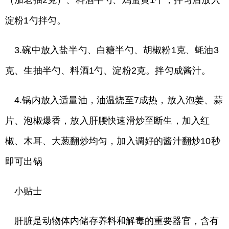
（加老抽2克）、料酒半勺、鸡蛋黄1个，拌匀后放入
淀粉1勺拌匀。
3.碗中放入盐半勺、白糖半勺、胡椒粉1克、蚝油3
克、生抽半勺、料酒1勺、淀粉2克。拌匀成酱汁。
4.锅内放入适量油，油温烧至7成热，放入泡姜、蒜
片、泡椒爆香，放入肝腰快速滑炒至断生，加入红
椒、木耳、大葱翻炒均匀，加入调好的酱汁翻炒10秒
即可出锅
小贴士
肝脏是动物体内储存养料和解毒的重要器官，含有