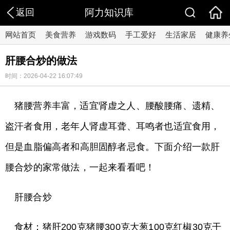
返回
阿力知识库
网站首页
美食营养
游戏数码
手工爱好
生活家居
健康养
肝腰合炒的做法
时间：2026-04-22 16:07:49
猪腰营养丰富，适宜肾虚之人、腰酸腰痛、遗精、
盗汗者食用，老年人肾虚耳聋、耳鸣者也适宜食用，
但是血脂偏高者和高胆固醇者忌食。下面介绍一款肝
腰合炒的家常做法，一起来看看吧！
肝腰合炒
食材：猪肝200克猪腰300克大葱100克红椒30克干