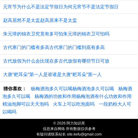
元宵节为什么不是法定节假日为何元宵节不是法定节假日
赵高居然不是太监赵高原来不是太监
朱元璋的锦衣卫究竟有多可怕朱元璋的锦衣卫可怕吗
古代寒门的门槛有多高古代寒门的门槛到底有多高
古代放假为什么会比现在多古代放假有哪些节日可放
大唐“耙耳朵”第一人是谁谁是大唐“耙耳朵”第一人
猜你喜欢：
杨梅酒泡多久可以喝杨梅酒泡多久可以喝
杨梅酒
泡多久可以喝
杨梅酒的功效和作用杨梅泡酒有什么功效和作用
精油泡脚可以天天泡吗
火车上可以吃泡面吗
一段奶粉大人可
以喝吗
© 2026 阿力知识库
信息来自网络 所有数据仅供参考
有疑问请联系站长 site.kefu@gmail.com