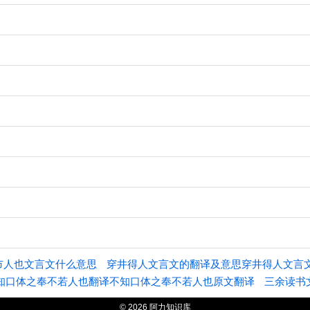
市人也文言文什么意思
穿井得人文言文的翻译及意思穿井得人文言
知口体之奉不若人也翻译不知口体之奉不若人也原文翻译
三余读书
© 2026 阿力知识库