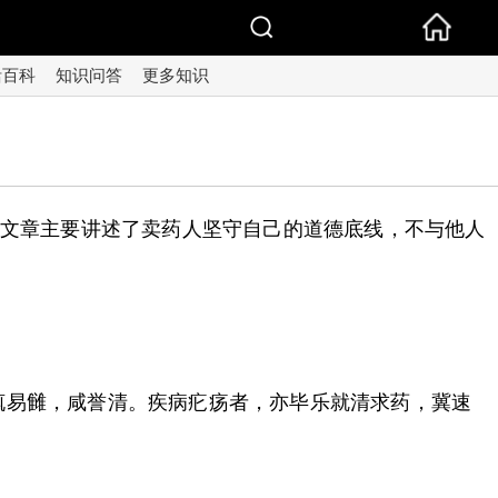
活百科
知识问答
更多知识
篇文章主要讲述了卖药人坚守自己的道德底线，不与他人
辄易雠，咸誉清。疾病疕疡者，亦毕乐就清求药，冀速