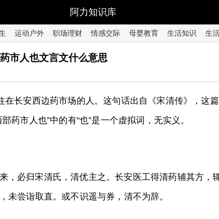
阿力知识库
生
运动户外
职场理财
情感交际
母婴教育
生活知识
生
部药市人也文言文什么意思
是住在长安西边药市场的人。这句话出自《宋清传》，这
部药市人也”中的有“也”是一个虚拟词，无实义。
来，必归宋清氏，清优主之。长安医工得清药辅其方，
，未尝诣取直。或不识遥与券，清不为辞。