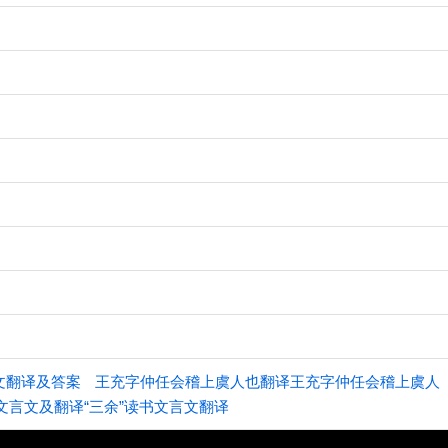
文翻译及答案
王充字仲任会稽上虞人也翻译王充字仲任会稽上虞人
文言文及翻译“三余”读书文言文翻译