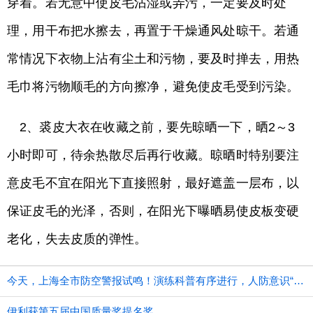
穿着。若无意中使皮毛沾湿或弄污，一定要及时处
理，用干布把水擦去，再置于干燥通风处晾干。若通
常情况下衣物上沾有尘土和污物，要及时掸去，用热
毛巾将污物顺毛的方向擦净，避免使皮毛受到污染。
2、裘皮大衣在收藏之前，要先晾晒一下，晒2～3
小时即可，待余热散尽后再行收藏。晾晒时特别要注
意皮毛不宜在阳光下直接照射，最好遮盖一层布，以
保证皮毛的光泽，否则，在阳光下曝晒易使皮板变硬
老化，失去皮质的弹性。
今天，上海全市防空警报试鸣！演练科普有序进行，人防意识“声入人心”
伊利获第五届中国质量奖提名奖