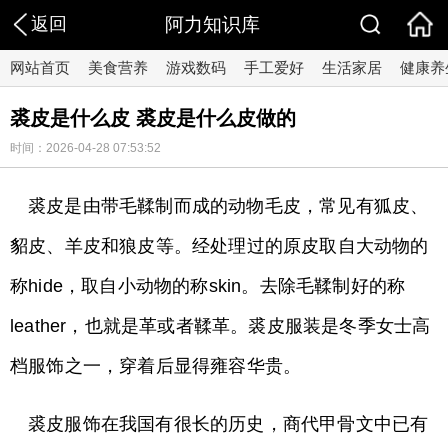
返回
阿力知识库
网站首页
美食营养
游戏数码
手工爱好
生活家居
健康养
裘皮是什么皮 裘皮是什么皮做的
时间：2026-04-28 07:53:52
裘皮是由带毛鞣制而成的动物毛皮，常见有狐皮、
貂皮、羊皮和狼皮等。经处理过的原皮取自大动物的
称hide，取自小动物的称skin。去除毛鞣制好的称
leather，也就是革或者鞣革。裘皮服装是冬季女士高
档服饰之一，穿着后显得雍容华贵。
裘皮服饰在我国有很长的历史，商代甲骨文中已有