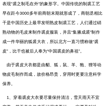
表现"裘之制毛在外"的象形字。中国传统的制裘工艺
早在距今3000多年前商朝末期就形成了，商朝丞相比
干是中国历史上最早发明熟皮制裘工艺，人们通过硝
熟动物的毛皮来制作裘皮服装，并且“集腋成裘”制作
成一件华丽的狐裘大衣，所以北方一直习惯称做“裘
皮”，比干也被后人奉为“中国裘皮的鼻祖”。
由于裘皮大衣都是由貂、狐，鼠、羊、狍、狸等动
物皮毛制作而成，故价格昂贵，穿用时更要注意科学
保养。
1、穿着裘皮大衣要尽量保持清洁，雪天雨天不宜