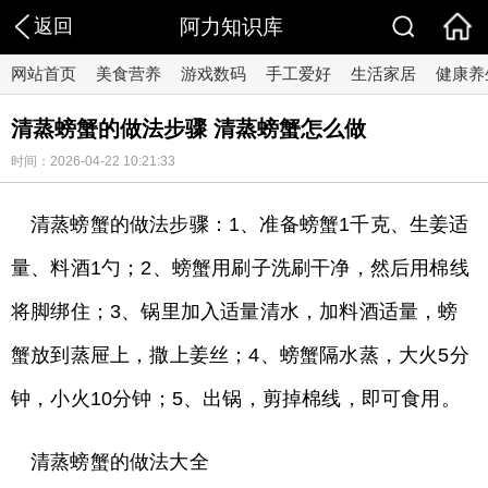
返回
阿力知识库
网站首页
美食营养
游戏数码
手工爱好
生活家居
健康养
清蒸螃蟹的做法步骤 清蒸螃蟹怎么做
时间：2026-04-22 10:21:33
清蒸螃蟹的做法步骤：1、准备螃蟹1千克、生姜适
量、料酒1勺；2、螃蟹用刷子洗刷干净，然后用棉线
将脚绑住；3、锅里加入适量清水，加料酒适量，螃
蟹放到蒸屉上，撒上姜丝；4、螃蟹隔水蒸，大火5分
钟，小火10分钟；5、出锅，剪掉棉线，即可食用。
清蒸螃蟹的做法大全