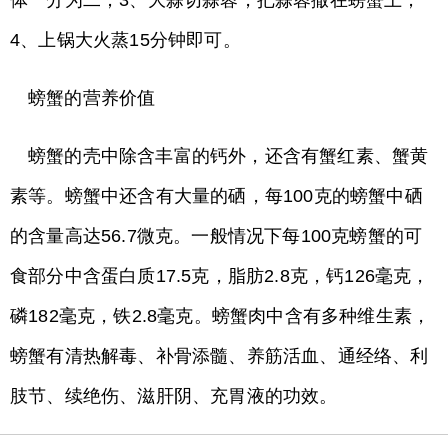
体一分为二；3、大蒜切蒜蓉，把蒜蓉撒在螃蟹上；
4、上锅大火蒸15分钟即可。
螃蟹的营养价值
螃蟹的壳中除含丰富的钙外，还含有蟹红素、蟹黄
素等。螃蟹中还含有大量的硒，每100克的螃蟹中硒
的含量高达56.7微克。一般情况下每100克螃蟹的可
食部分中含蛋白质17.5克，脂肪2.8克，钙126毫克，
磷182毫克，铁2.8毫克。螃蟹肉中含有多种维生素，
螃蟹有清热解毒、补骨添髓、养筋活血、通经络、利
肢节、续绝伤、滋肝阴、充胃液的功效。