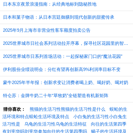
日本东京夜景浪漫指南：从经典地标到隐秘胜地
日本和菓子物语：从日本宫廷御膳到现代创新的甜蜜传承
2025年9月上海市非营业性客车额度拍卖公告
2025世界城市日社会系列活动拉开序幕，探寻社区花园里的智慧应用
2025世界城市日系列首场活动：一起探秘家门口的“魔法花园”
伊利股份业绩说明会：分红有望再创新高9%利润率目标不变
蒙牛2025年半年报：创新求变让消费者喝上奶、喝好奶、喝对奶
特仑苏：金牌牛奶二十年“草牧奶”全链塑造有机新矩阵
猜你喜欢：
熊猫的生活习性熊猫的生活习性是什么
蜈蚣的生
活环境和特点蜈蚣生活环境及特点
小白兔的生活习性小白兔生
活习性是
乌龟的生活习性乌龟的生活特征
向往的生活第四季
有刘宪华吗刘宪华参加向往的生活第四季吗
蝎子的生活环境及