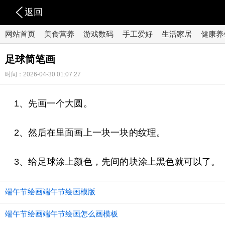
返回
网站首页
美食营养
游戏数码
手工爱好
生活家居
健康养
足球简笔画
时间：2026-04-30 01:07:27
1、先画一个大圆。
2、然后在里面画上一块一块的纹理。
3、给足球涂上颜色，先间的块涂上黑色就可以了。
端午节绘画端午节绘画模版
端午节绘画端午节绘画怎么画模板