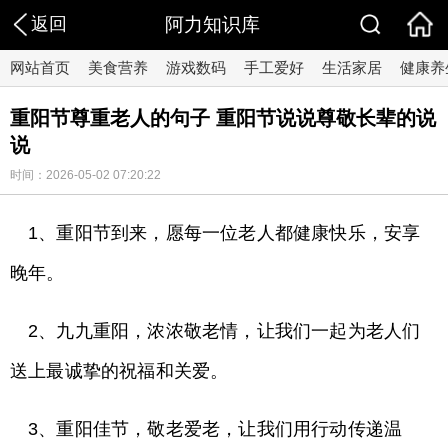
返回
阿力知识库
网站首页
美食营养
游戏数码
手工爱好
生活家居
健康养
重阳节尊重老人的句子 重阳节说说尊敬长辈的说
说
时间：2026-05-02 07:20:22
1、重阳节到来，愿每一位老人都健康快乐，安享
晚年。
2、九九重阳，浓浓敬老情，让我们一起为老人们
送上最诚挚的祝福和关爱。
3、重阳佳节，敬老爱老，让我们用行动传递温