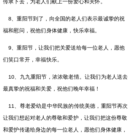
传承下去，为老人们献上一份爱心和关怀。
8、重阳节到了，向全国的老人们表示最诚挚的祝
福和慰问，祝他们身体健康，快乐幸福。
9、重阳节，让我们把关爱送给每一位老人，愿他
们笑口常开，幸福快乐。
10、九九重阳节，浓浓敬老情。让我们为老人送去
最真挚的祝福和关爱，祝他们晚年幸福！
11、尊老爱幼是中华民族的传统美德，重阳节再次
让我们想起对老人的尊敬和爱护，让我们把这份尊敬
和爱护传递给身边的每一位老人，愿他们身体健康，