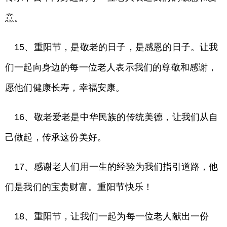
意。
15、重阳节，是敬老的日子，是感恩的日子。让我
们一起向身边的每一位老人表示我们的尊敬和感谢，
愿他们健康长寿，幸福安康。
16、敬老爱老是中华民族的传统美德，让我们从自
己做起，传承这份美好。
17、感谢老人们用一生的经验为我们指引道路，他
们是我们的宝贵财富。重阳节快乐！
18、重阳节，让我们一起为每一位老人献出一份