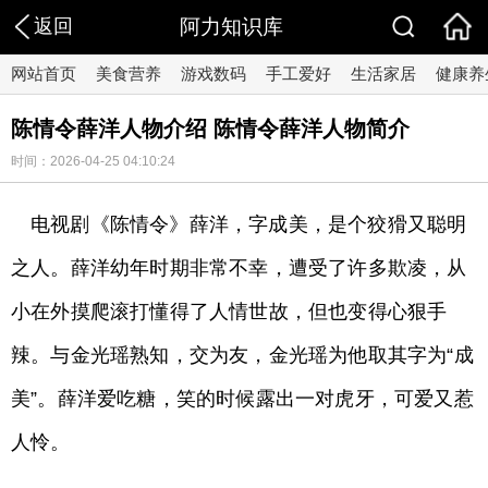
返回
阿力知识库
网站首页
美食营养
游戏数码
手工爱好
生活家居
健康养
陈情令薛洋人物介绍 陈情令薛洋人物简介
时间：2026-04-25 04:10:24
电视剧《陈情令》薛洋，字成美，是个狡猾又聪明
之人。薛洋幼年时期非常不幸，遭受了许多欺凌，从
小在外摸爬滚打懂得了人情世故，但也变得心狠手
辣。与金光瑶熟知，交为友，金光瑶为他取其字为“成
美”。薛洋爱吃糖，笑的时候露出一对虎牙，可爱又惹
人怜。