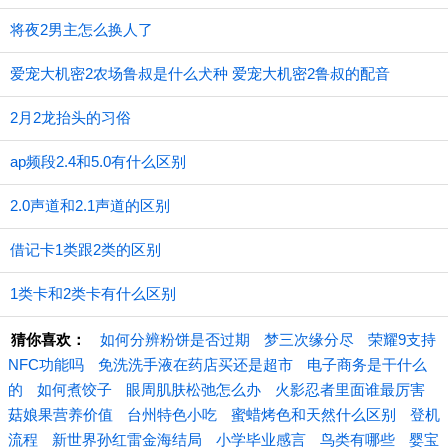
将夜2男主怎么换人了
爱宠大机密2农场鲁叔是什么犬种 爱宠大机密2鲁叔的配音
2月2龙抬头的习俗
ap频段2.4和5.0有什么区别
2.0声道和2.1声道的区别
借记卡1类跟2类的区别
1类卡和2类卡有什么区别
猜你喜欢：
如何分辨粉饼是否过期
梦三次缘分尽
荣耀9支持
NFC功能吗
免洗洗手液在药店买还是超市
电子商务是干什么
的
如何煮饺子
眼周肌肤松弛怎么办
火影忍者里面谁最厉害
菇娘果营养价值
台州特色小吃
蜜蜡烤色和天然什么区别
登机
流程
新世界孙红雷金海结局
小学毕业感言
鸟类有哪些
婴宝