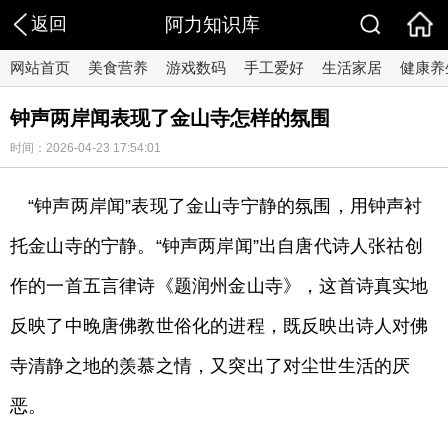
返回
阿力知识库
网站首页
美食营养
游戏数码
手工爱好
生活家居
健康养
钟声两岸闻表现了金山寺怎样的氛围
时间：2026-04-23 17:54:01
“钟声两岸闻”表现了金山寺宁静的氛围，用钟声衬
托金山寺的宁静。“钟声两岸闻”出自唐代诗人张祜创
作的一首五言律诗《题润州金山寺》，这首诗真实地
反映了中晚唐佛教世俗化的进程，既反映出诗人对佛
寺清静之地的羡慕之情，又突出了对尘世生活的厌
恶。