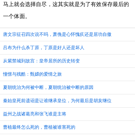
马上就会选择自尽，这其实就是为了有效保存最后的
一个体面。
唐文宗征召四次说不吗，萧俛是心怀愧疚还是居功自傲
吕布为什么杀丁原，丁原是好人还是坏人
从紫禁城到故宫：皇帝居所的历史转变
憧憬与残酷：甄嬛的爱情之旅
夏朝统治为何被中断，夏朝统治被中断的原因
秦始皇死前遗诏是让谁继承皇位，为何最后是胡亥继位
益州之战诸葛亮和张飞谁是主将
曹植最终怎么死的，曹植被谁害死的