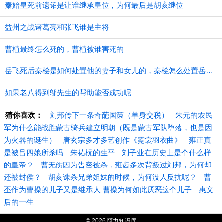
秦始皇死前遗诏是让谁继承皇位，为何最后是胡亥继位
益州之战诸葛亮和张飞谁是主将
曹植最终怎么死的，曹植被谁害死的
​岳飞死后秦桧是如何处置他的妻子和女儿的，秦桧怎么处置岳飞家人的
如果老八得到邬先生的帮助能否成功呢
猜你喜欢：
刘邦传下一条奇葩国策（单身交税）
朱元的农民
军为什么能战胜蒙古骑兵建立明朝（既是蒙古军队堕落，也是因
为火器的诞生）
唐玄宗多才多艺创作《霓裳羽衣曲》
雍正真
是被吕四娘所杀吗
朱祐杬的生平
刘子业在历史上是个什么样
的皇帝？
曹无伤因为告密被杀，雍齿多次背叛过刘邦，为何却
还被封侯？
胡亥诛杀兄弟姐妹的时候，为何没人反抗呢？
曹
丕作为曹操的儿子又是继承人 曹操为何如此厌恶这个儿子
惠文
后的一生
© 2026 阿力知识库