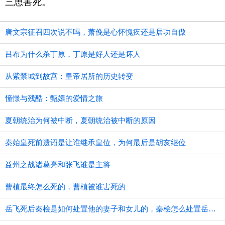
三思害死。
唐文宗征召四次说不吗，萧俛是心怀愧疚还是居功自傲
吕布为什么杀丁原，丁原是好人还是坏人
从紫禁城到故宫：皇帝居所的历史转变
憧憬与残酷：甄嬛的爱情之旅
夏朝统治为何被中断，夏朝统治被中断的原因
秦始皇死前遗诏是让谁继承皇位，为何最后是胡亥继位
益州之战诸葛亮和张飞谁是主将
曹植最终怎么死的，曹植被谁害死的
​岳飞死后秦桧是如何处置他的妻子和女儿的，秦桧怎么处置岳飞家人的