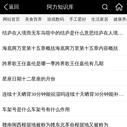
返回
阿力知识库
网站首页
美食营养
游戏数码
手工爱好
生活家居
健康养
结庐在人境而无车马喧中的结庐是什么意思结庐在人境出处
海底两万里第十五章概括海底两万里第十五章内容概括
跨界歌王任嘉伦是哪一季跨界歌王任嘉伦有几期
星座日期十二星座的月份
连续十天晒背30分钟能祛湿吗连续十天晒背30分钟能补钙么
车架号是什么车架号有什么作用
赣南闽西根据地被称为赣东北革命根据地又被称为