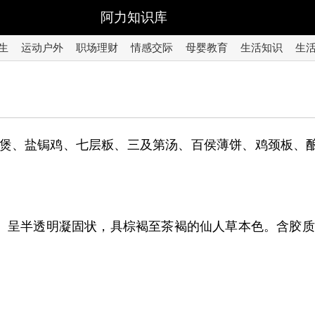
阿力知识库
生
运动户外
职场理财
情感交际
母婴教育
生活知识
生
煲、盐锔鸡、七层粄、三及第汤、百侯薄饼、鸡颈板、
史。呈半透明凝固状，具棕褐至茶褐的仙人草本色。含胶