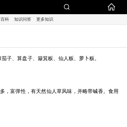
活百科
知识问答
更多知识
酿茄子、算盘子、簸箕粄、仙人粄、萝卜粄。
质多，富弹性，有天然仙人草风味，并略带碱香。食用