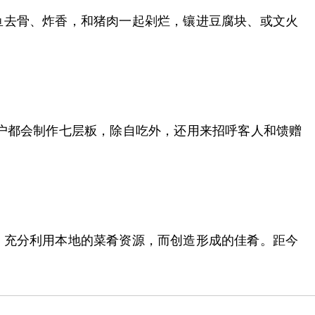
鱼去骨、炸香，和猪肉一起剁烂，镶进豆腐块、或文火
户都会制作七层粄，除自吃外，还用来招呼客人和馈赠
，充分利用本地的菜肴资源，而创造形成的佳肴。距今