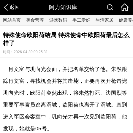
返回
阿力知识库
网站首页
美食营养
游戏数码
手工爱好
生活家居
健康养
特殊使命欧阳荷结局 特殊使命中欧阳荷最后怎么
样了
时间：2026-04-30 09:25:31
肖文富与巩向光会面，并把名单交给了他。朱然跟
踪肖文富，寻找机会并将其击毙，正要再次开枪击毙
巩向光时，欧阳荷突然出现，将朱然打死。边国烈等
重要军事官员逃离渭城，欧阳荷也离开了渭城。直到
进入军区会客室中，巩向光才再一次见到欧阳荷，他
发现，她就是05号。