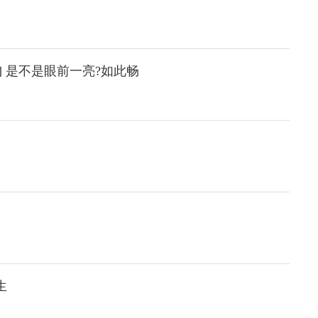
] 是不是眼前一亮?如此畅
生