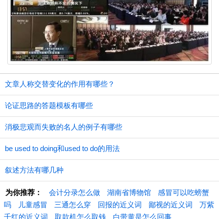
文章人称交替变化的作用有哪些？
论证思路的答题模板有哪些
消极悲观而失败的名人的例子有哪些
be used to doing和used to do的用法
叙述方法有哪几种
为你推荐：
会计分录怎么做
湖南省博物馆
感冒可以吃螃蟹
吗
儿童感冒
三通怎么穿
回报的近义词
鄙视的近义词
万紫
千红的近义词
取款机怎么取钱
白带黄是怎么回事