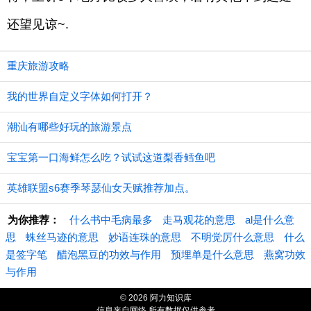
还望见谅~.
重庆旅游攻略
我的世界自定义字体如何打开？
潮汕有哪些好玩的旅游景点
宝宝第一口海鲜怎么吃？试试这道梨香鳕鱼吧
英雄联盟s6赛季琴瑟仙女天赋推荐加点。
为你推荐：
什么书中毛病最多
走马观花的意思
al是什么意
思
蛛丝马迹的意思
妙语连珠的意思
不明觉厉什么意思
什么
是签字笔
醋泡黑豆的功效与作用
预埋单是什么意思
燕窝功效
与作用
© 2026 阿力知识库
信息来自网络 所有数据仅供参考