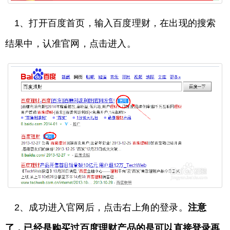
1、打开百度首页，输入百度理财，在出现的搜索
结果中，认准官网，点击进入。
2、成功进入官网后，点击右上角的登录。
注意
了，已经是购买过百度理财产品的是可以直接登录再