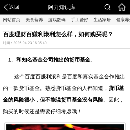
返回
阿力知识库
网站首页
美食营养
游戏数码
手工爱好
生活家居
健康养
百度理财百赚利滚利怎么样，如何购买呢？
时间：2026-04-23 16:35:49
1、
和知名基金公司推出的货币基金。
这个百度百赚利滚利是百度和嘉实基金合作推出
的一款货币基金。熟悉货币基金的人都知道，
货币基
金的风险很小，但不能说货币基金没有风险。
因此，
购买的时候还是需要仔细考虑哦！