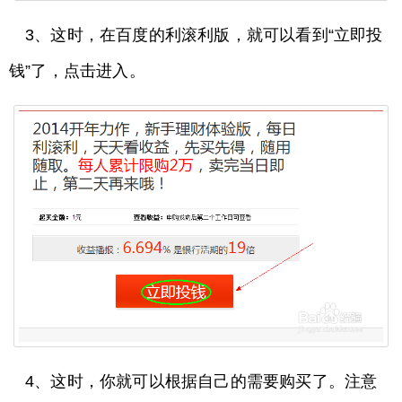
3、这时，在百度的利滚利版，就可以看到“立即投
钱”了，点击进入。
4、这时，你就可以根据自己的需要购买了。注意