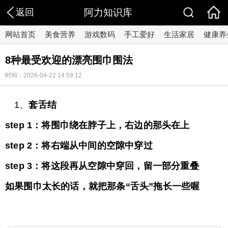
返回
阿力知识库
网站首页
美食营养
游戏数码
手工爱好
生活家居
健康养
8种最受欢迎的漂亮围巾围法
时间：2026-04-22 14:59:12
1、
套舌结
step 1：将围巾绕在脖子上，右边的那头在上
step 2：将右端从中间的空隙中穿过
step 3：将这段再从空隙中穿回，留一部分重叠
如果围巾太长的话，就把那条“舌头”拖长一些喔