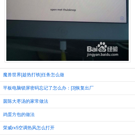
魔兽世界[趁热打铁]任务怎么做
平板电脑锁屏密码忘记了怎么办：[3]恢复出厂
茵陈大枣汤的家常做法
鸡蛋方包的做法
荣威rx5空调热风怎么打开