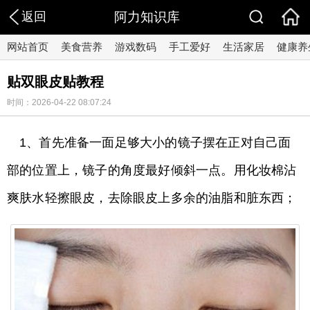
返回
阿力知识库
网站首页
美食营养
游戏数码
手工爱好
生活家居
健康养
贴双眼皮贴教程
时间：2026-04-22 08:07:24
1、首先准备一面足够大小的镜子摆在正对自己面
部的位置上，镜子的角度最好倾斜一点。用化妆棉沾
爽肤水轻擦眼皮，去除眼皮上多余的油脂和脏东西；